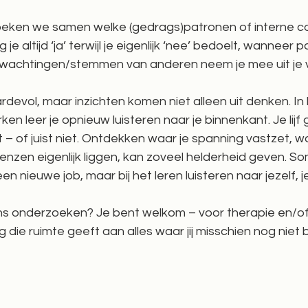
eken we samen welke (gedrags)patronen of interne co
 altijd ‘ja’ terwijl je eigenlijk ‘nee’ bedoelt, wanneer pas
rwachtingen/stemmen van anderen neem je mee uit je 
devol, maar inzichten komen niet alleen uit denken. In 
en leer je opnieuw luisteren naar je binnenkant. Je lijf
t – of juist niet. Ontdekken waar je spanning vastzet, wa
enzen eigenlijk liggen, kan zoveel helderheid geven. So
en nieuwe job, maar bij het leren luisteren naar jezelf, je 
ns onderzoeken? Je bent welkom – voor therapie en/of
ie ruimte geeft aan alles waar jij misschien nog niet bij