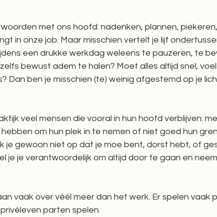
woorden met ons hoofd: nadenken, plannen, piekeren,
t in onze job. Maar misschien vertelt je lijf ondertussen
tijdens een drukke werkdag weleens te pauzeren, te be
zelfs bewust adem te halen? Moet alles altijd snel, voel je
s? Dan ben je misschien (te) weinig afgestemd op je li
aktijk veel mensen die vooral in hun hoofd verblijven: m
hebben om hun plek in te nemen of niet goed hun gren
je gewoon niet op dat je moe bent, dorst hebt, of gest
el je je verantwoordelijk om altijd door te gaan en neem 
 vaak over véél meer dan het werk. Er spelen vaak pa
 privéleven parten spelen. 