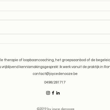
Wat wil jij anders tegen
Tabo
september?
klac
uele therapie of loopbaancoaching, het groepsaanbod of de begele
 vrijblijvend kennismakingsgesprek! Ik werk vanuit de praktijk in Ro
contact@joycedenooze.be
0498/281717
©2019 by joyce denooze