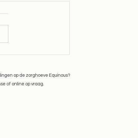
es rond onzichtbare
hten doorbreken
idingen op de zorghoeve Equinous?
nse of online op vraag.