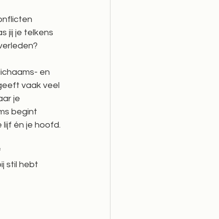
nflicten 
 jij je telkens 
verleden? 
lichaams- en 
 geeft vaak veel 
ar je 
ms begint 
lijf én je hoofd.
 
 stil hebt 