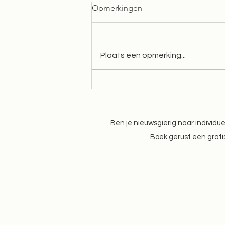
Opmerkingen
Plaats een opmerking...
Ja, echt! Ook mijn negatieve
gedachten verdwijnen niet!
Ben je nieuwsgierig naar individ
Boek gerust een gratis