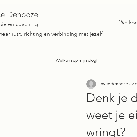
ce Denooze
Welko
pie en coaching
eer rust, richting en verbinding met jezelf
Welkom op mijn blog!
joycedenooze
22 
Denk je d
weet je e
wringt?