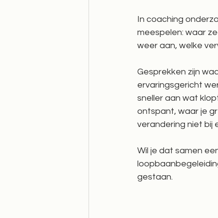
In coaching onderzo
meespelen: waar zeg je
weer aan, welke ve
Gesprekken zijn waar
ervaringsgericht werk
sneller aan wat klop
ontspant, waar je gr
verandering niet bij e
Wil je dat samen ee
loopbaanbegeleiding d
gestaan.