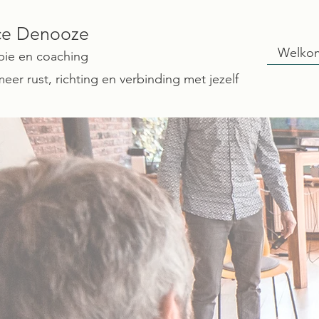
ce Denooze
Welko
pie en coaching
eer rust, richting en verbinding met jezelf