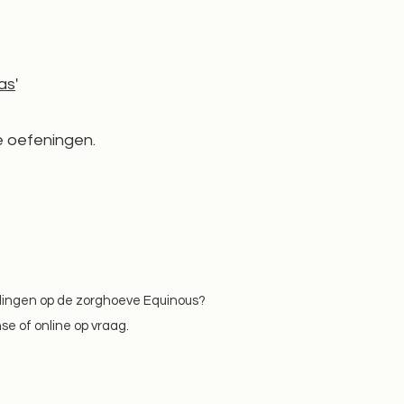
pas
'
te oefeningen.
idingen op de zorghoeve Equinous?
nse of online op vraag.