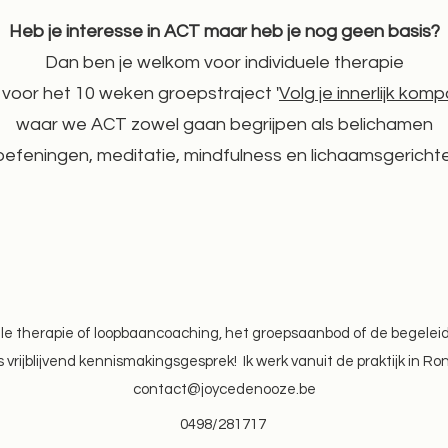
Heb je interesse in ACT maar heb je nog geen basis?
Dan ben je welkom voor individuele therapie
 voor het 10 weken groepstraject '
Volg je innerlijk kom
waar we ACT zowel gaan begrijpen als belichamen
oefeningen, meditatie, mindfulness en lichaamsgerich
uele therapie of loopbaancoaching, het groepsaanbod of de begele
 vrijblijvend kennismakingsgesprek! Ik werk vanuit de praktijk in Ro
contact@joycedenooze.be
0498/281717