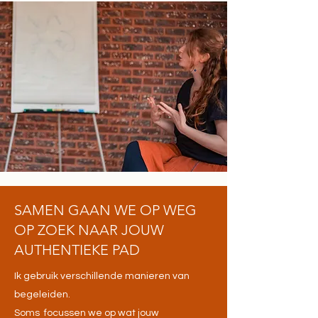
SAMEN GAAN WE OP WEG
OP ZOEK NAAR JOUW
AUTHENTIEKE PAD
Ik gebruik verschillende manieren van
begeleiden.
Soms focussen we op wat jouw