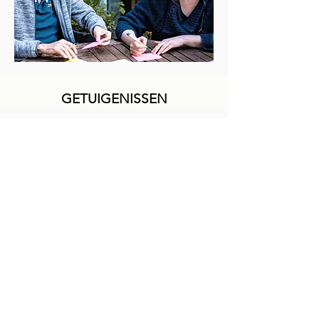
GETUIGENISSEN
Ik voel mij al een tijdje helemaal niet goed in
mijn job. Ik kreeg het gevoel dat ik ergens was
waar ik niet wou zijn maar er stonden
duizenden stemmetjes klaar met elk hun
mening over wat ik allemaal wel en niet mag /
wou doen. Ik zag door de
bomen het bos niet meer.