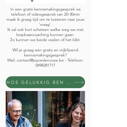
In een gratis kennismakingsgesprek via
telefoon of videogesprek van 20-30min
maak ik graag tijd om te luisteren naar jouw
'vraag'.
Ik zal ook kort schetsen welke weg we met
loopbaancoaching kunnen gaan.​​
Zo kunnen we beide voelen of het klikt.
Wil je graag een gratis en vrijblijvend
kennismakingsgesprek?
Mail:
contact@joycedenooze.be
- Telefoon:
0498281717
HOE GELUKKIG BEN JIJ MET JE WERK?