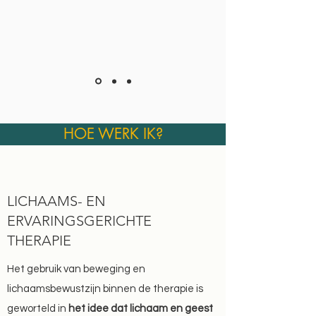
HOE WERK IK?
Ik begeleid jou in het ontdekken van wat jij
nodig hebt.
Welke stappen wil je zetten? Waar verlang je
LICHAAMS- EN
naar?
ERVARINGSGERICHTE
THERAPIE
Wil je graag meer tijd voor jezelf?
Het gebruik van beweging en
Ben je vaak uitgeput en vermoeid?
lichaamsbewustzijn binnen de therapie is
Word je belemmerd door je onzekerheden en je
(zelf)oordelen?
geworteld in
het idee dat lichaam en geest