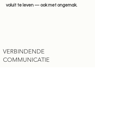
voluit te leven — ook met ongemak.
VERBINDENDE
COMMUNICATIE
Met dit kader leer je
hoe je je gevoel, je
behoefte en je concrete vragen op een
geweldloze en eerlijke manier kan uitdrukken.
Verbindende Communicatie legt de nadruk
op de waarde van zelfempathie, eerlijk
spreken en empathisch luisteren als basis
voor een respectvolle interactie.