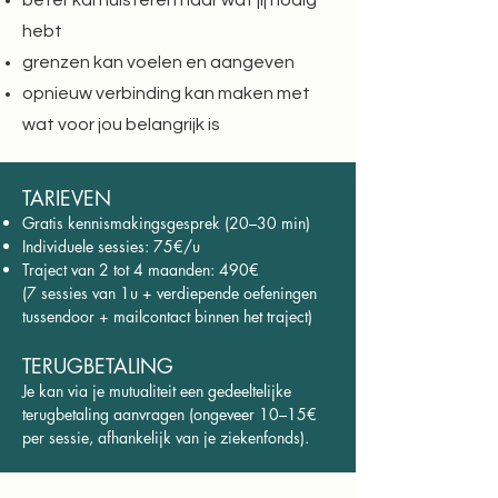
beter kan luisteren naar wat jij nodig
hebt
grenzen kan voelen en aangeven
opnieuw verbinding kan maken met
wat voor jou belangrijk is
TARIEVEN
Gratis kennismakingsgesprek (20–30 min)
Individuele sessies: 75€/u
Traject van 2 tot 4 maanden: 490€
(7 sessies van 1u + verdiepende oefeningen
tussendoor + mailcontact binnen het traject)
TERUGBETALING
Je kan via je mutualiteit een gedeeltelijke
terugbetaling aanvragen (ongeveer 10–15€
per sessie, afhankelijk van je ziekenfonds).