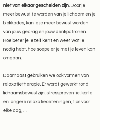
Wil je meer ruimte voor je spontaniteit en
niet van elkaar gescheiden zijn.
Door je
creativiteit?
meer bewust te worden van je lichaam en je
Ben je soms bang om de controle te verliezen?
blokkades, kan je je meer bewust worden
Wil je minder gespannen zijn?
van jouw gedrag en jouw denkpatronen.
Wil je minder piekeren?
Hoe beter je jezelf kent en weet wat je
nodig hebt, hoe soepeler je met je leven kan
We zoeken hoe jij anders kan omgaan met
omgaan.
wat op je pad komt.
Daarnaast gebruiken we ook vormen van
Ik werk met verschillende werkvormen, zoals:
relaxatietherapie. Er wordt gewerkt rond
ACT (Acceptance and Commitment-therapy),
lichaamsbewustzijn, stresspreventie, korte
mindfulness, lichaams- en ervaringsgerichte
en langere relaxatieoefeningen, tips voor
therapie, verbindende communicatie ...
elke dag, …
Contacteer mij gerust