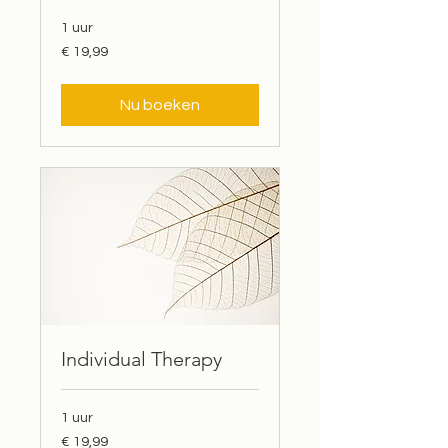
1 uur
19,99
€ 19,99
euro
Nu boeken
Individual Therapy
1 uur
19,99
€ 19,99
euro