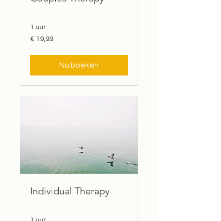
1 uur
19,99
€ 19,99
euro
Nu boeken
Individual Therapy
1 uur