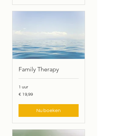
Family Therapy
1 uur
19,99
€ 19,99
euro
Nu boeken