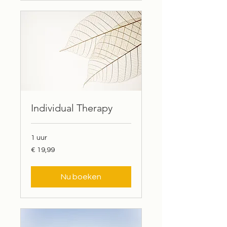
Individual Therapy
1 uur
19,99
€ 19,99
euro
Nu boeken