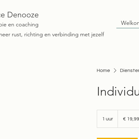
ce Denooze
Welko
pie en coaching
eer rust, richting en verbinding met jezelf
Home
Diensten
Individ
19,99
euro
1 uur
1
€ 19,9
u
u