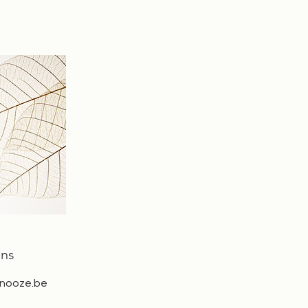
ens
nooze.be