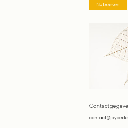
Nu boeken
Contactgegev
contact@joycede