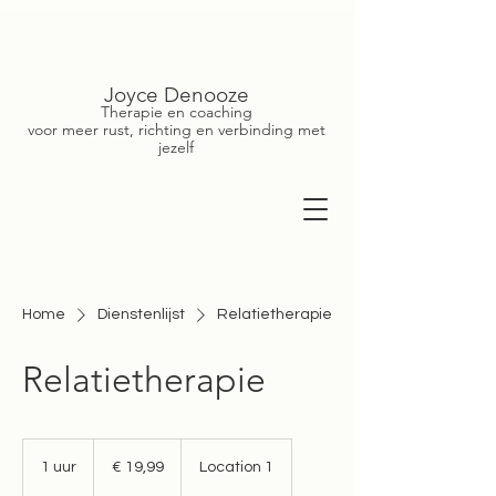
Joyce Denooze
Therapie en coaching
voor meer rust, richting en verbinding met
jezelf
Home
Dienstenlijst
Relatietherapie
Relatietherapie
19,99
euro
1 uur
1
€ 19,99
Location 1
u