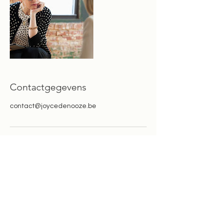
Contactgegevens
contact@joycedenooze.be
Ben je nieuwsgierig naar individuele
therapie of loopbaancoaching, het
groepsaanbod of de begeleidingen op de
zorghoeve Equinous?