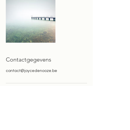
Contactgegevens
contact@joycedenooze.be
Ben je nieuwsgierig naar individuele
therapie of loopbaancoaching, het
groepsaanbod of de begeleidingen op de