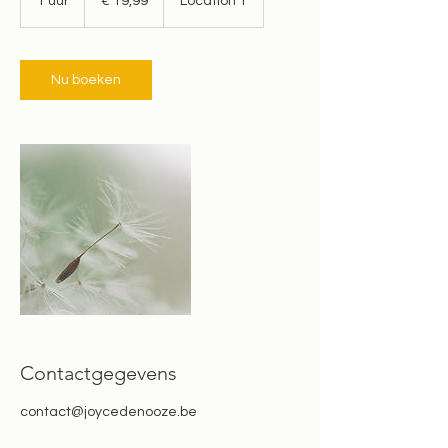
1 uur
1
€ 19,99
Location 1
u
u
Nu boeken
Contactgegevens
contact@joycedenooze.be