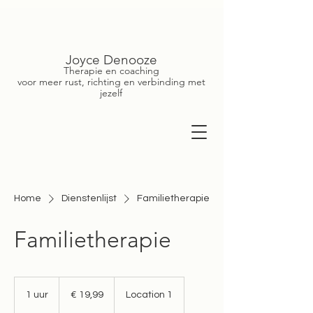
Joyce Denooze
Therapie en coaching
voor meer rust, richting en verbinding met
jezelf
Home
Dienstenlijst
Familietherapie
Familietherapie
19,99
euro
1 uur
1
€ 19,99
Location 1
u