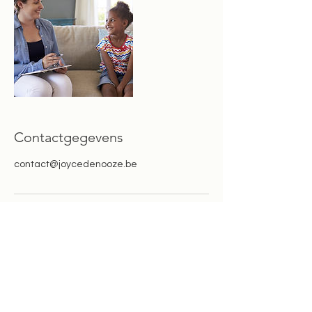
Contactgegevens
contact@joycedenooze.be
Ben je nieuwsgierig naar individuele
therapie of loopbaancoaching, het
groepsaanbod of de begeleidingen op de