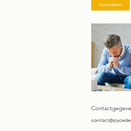
Nu boeken
Contactgegev
contact@joycede