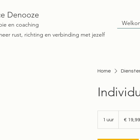
ce Denooze
Welko
pie en coaching
eer rust, richting en verbinding met jezelf
Home
Diensten
Individ
19,99
euro
1 uur
1
€ 19,9
u
u