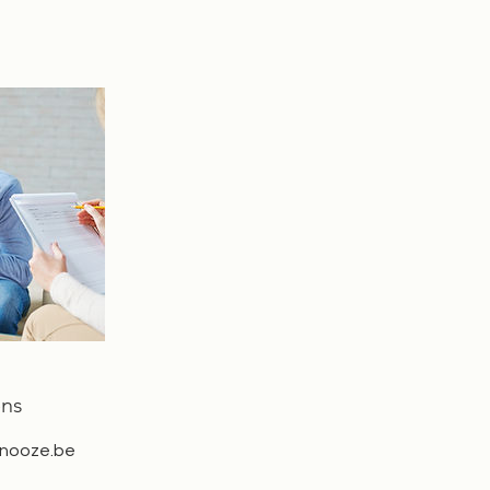
ens
nooze.be