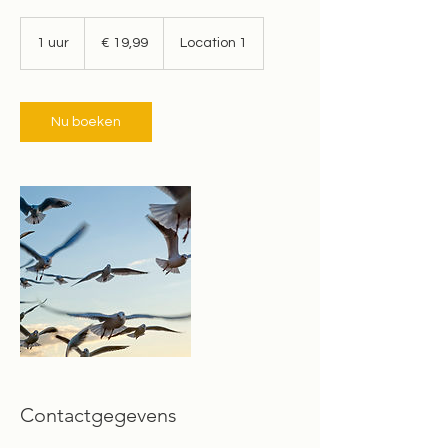
19,99
euro
1 uur
1
€ 19,99
Location 1
u
u
Nu boeken
Contactgegevens