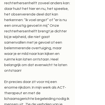
rechterhersenhelft zoveel anders kan: 
daar huist het hier en nu, het speelse, 
het observerende deel dat kan 
herkennen: “ik voel angst” of “er is nu 
een onrustig gevoel in mij.” Onze 
rechterhersenhelft brengt je dichter 
bij je wijsheid, die niet gaat 
samenvallen met je gevoel of een 
belemmerende overtuiging, maar 
waar je er mild naar kan kijken en 
ruimte kan laten ontstaan. Heel 
belangrijk om dat evenwicht te laten 
ontstaan! 
En precies daar zit voor mij een 
enorme rijkdom. In mijn werk als ACT-
therapeut en met de 
lichaamsgerichte begeleiding nodig ik 
mensen uit:  Zie de verhalen van je 