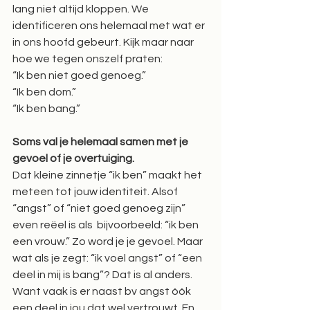
lang niet altijd kloppen. We 
identificeren ons helemaal met wat er 
in ons hoofd gebeurt. Kijk maar naar 
hoe we tegen onszelf praten:  
“Ik ben niet goed genoeg.”  
“Ik ben dom.”  
“Ik ben bang.”  
Soms val je helemaal samen met je 
gevoel of je overtuiging.
Dat kleine zinnetje “ik ben” maakt het 
meteen tot jouw identiteit. Alsof 
“angst” of “niet goed genoeg zijn” 
even reëel is als  bijvoorbeeld: “ik ben 
een vrouw.” Zo word je je gevoel. Maar 
wat als je zegt: “ik voel angst” of “een 
deel in mij is bang”? Dat is al anders. 
Want vaak is er naast bv angst óók 
een deel in jou dat wel vertrouwt. En 