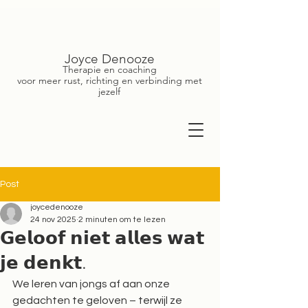
Joyce Denooze
Therapie en coaching
voor meer rust, richting en verbinding met
jezelf
Post
joycedenooze
24 nov 2025
2 minuten om te lezen
𝗚𝗲𝗹𝗼𝗼𝗳 𝗻𝗶𝗲𝘁 𝗮𝗹𝗹𝗲𝘀 𝘄𝗮𝘁
𝗷𝗲 𝗱𝗲𝗻𝗸𝘁.
We leren van jongs af aan onze 
gedachten te geloven – terwijl ze 